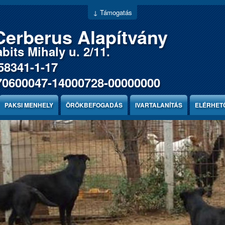
↓ Támogatás
Cerberus Alapítvány
bits Mihaly u. 2/11.
58341-1-17
70600047-14000728-00000000
PAKSI MENHELY
ÖRÖKBEFOGADÁS
IVARTALANÍTÁS
ELÉRHET