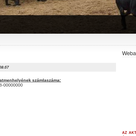
Webal
 08:57
állatmenhelyének számlaszáma:
28-00000000
AZ AK