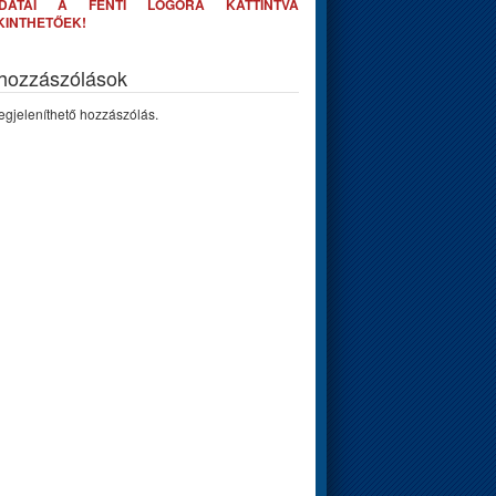
DATAI A FENTI LOGÓRA KATTINTVA
KINTHETŐEK!
 hozzászólások
gjeleníthető hozzászólás.