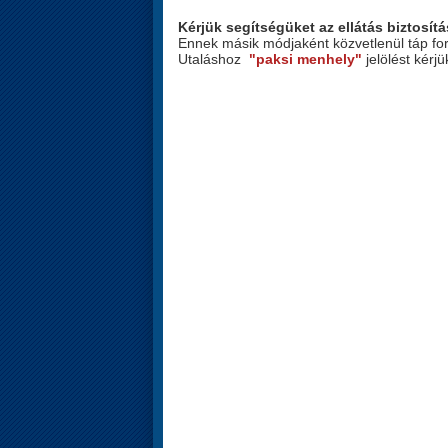
Kérjük segítségüket az ellátás biztosít
Ennek másik módjaként közvetlenül táp for
Utaláshoz
"paksi menhely"
jelölést kérjü