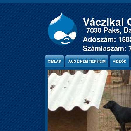
Jump to Content
Váczikai 
7030 Paks, Ba
Adószám: 188
Számlaszám: 
CÍMLAP
AUS EINEM TIERHEIM
VIDEÓK