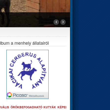
‹
›
bum a menhely állatairól
TUÁLIS ÖRÖKBEFOGADHATÓ KUTYÁK KÉPEI