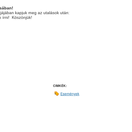
ásában!
jájában kapjuk meg az utalások után:
k írni! Köszönjük!
CIMKÉK:
Események