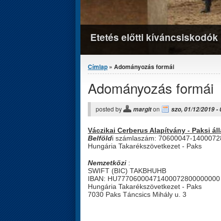
Etetés előtti kíváncsiskodók
Jelenlegi hely
Címlap
» Adományozás formái
Adományozás formái
posted by
on
margit
szo, 01/12/2019 -
Váczikai Cerberus Alapítvány - Paksi 
Belföld
i számlaszám: 70600047-140007
Hungária Takarékszövetkezet - Paks
Nemzetközi
:
SWIFT (BIC) TAKBHUHB
IBAN: HU77706000471400072800000000
Hungária Takarékszövetkezet - Paks
7030 Paks Táncsics Mihály u. 3