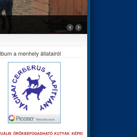
‹
›
bum a menhely állatairól
TUÁLIS ÖRÖKBEFOGADHATÓ KUTYÁK KÉPEI