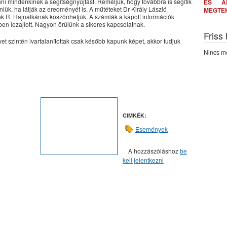
ni mindenkinek a segítségnyújtást. Reméljük, hogy továbbra is segítik
ÉS A
iük, ha látják az eredményét is. A műtéteket Dr Király László
MEGTE
ek R. Hajnalkának köszönhetjük. A számlák a kapott információk
en lezajlott. Nagyon örülünk a sikeres kapcsolatnak.
Friss
et szintén ivartalanítottak csak később kapunk képet, akkor tudjuk
Nincs me
CIMKÉK:
Események
A hozzászóláshoz
be
kell jelentkezni