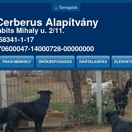
↓ Támogatás
Cerberus Alapítvány
bits Mihaly u. 2/11.
58341-1-17
70600047-14000728-00000000
PAKSI MENHELY
ÖRÖKBEFOGADÁS
IVARTALANÍTÁS
ELÉRHET