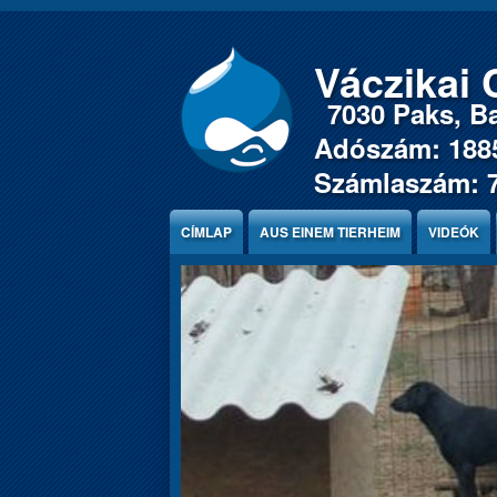
Jump to Content
Váczikai 
7030 Paks, Ba
Adószám: 188
Számlaszám: 
CÍMLAP
AUS EINEM TIERHEIM
VIDEÓK