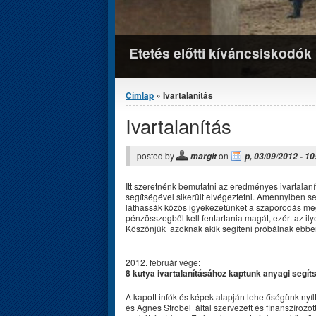
Etetés előtti kíváncsiskodók
Jelenlegi hely
Címlap
» Ivartalanítás
Ivartalanítás
posted by
on
margit
p, 03/09/2012 - 10
Itt szeretnénk bemutatni az eredményes ivartala
segítségével sikerült elvégeztetni. Amennyiben seg
láthassák közös igyekezetünket a szaporodás m
pénzösszegből kell fentartania magát, ezért az i
Köszönjük azoknak akik segíteni próbálnak ebbe
2012. február vége:
8 kutya ivartalanításához kaptunk anyagi segít
A kapott infók és képek alapján lehetőségünk nyílt
és Agnes Strobel által szervezett és finanszírozott