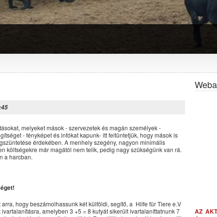
Webal
:45
nításokat, melyeket mások - szervezetek és magán személyek -
ítséget - fényképet és infókat kapunk- itt feltüntetjük, hogy mások is
egszüntetése érdekében. A menhely szegény, nagyon minimális
lyen költségekre már magától nem telik, pedig nagy szükségünk van rá.
n a harcban.
séget!
 arra, hogy beszámolhassunk két külföldi, segítő, a Hilfe für Tiere e.V
 ivartalanításra, amelyben 3 +5 = 8 kutyát sikerült ivartalaníttatnunk 7
AZ AK