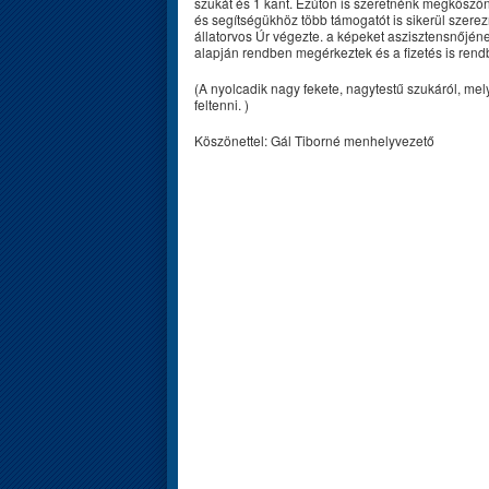
szukát és 1 kant. Ezúton is szeretnénk megköszön
és segítségükhöz több támogatót is sikerül szerezn
állatorvos Úr végezte. a képeket aszisztensnőjén
alapján rendben megérkeztek és a fizetés is rendb
(A nyolcadik nagy fekete, nagytestű szukáról, mely
feltenni. )
Köszönettel: Gál Tiborné menhelyvezető