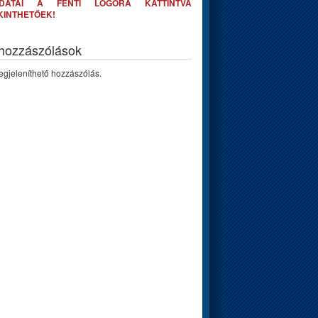
DATAI A FENTI LOGÓRA KATTINTVA
KINTHETŐEK!
 hozzászólások
gjeleníthető hozzászólás.