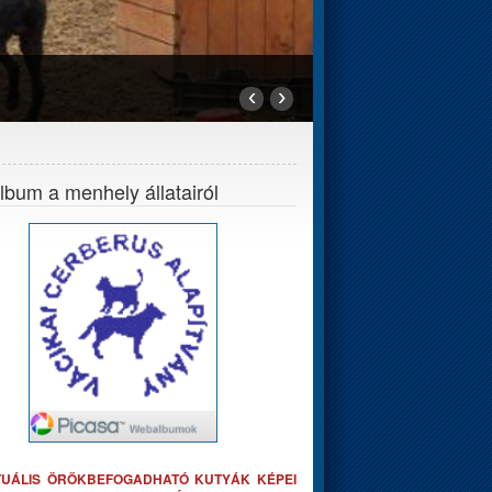
‹
›
bum a menhely állatairól
TUÁLIS ÖRÖKBEFOGADHATÓ KUTYÁK KÉPEI