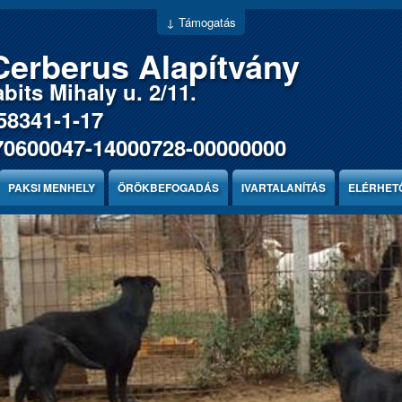
↓ Támogatás
Cerberus Alapítvány
bits Mihaly u. 2/11.
58341-1-17
70600047-14000728-00000000
PAKSI MENHELY
ÖRÖKBEFOGADÁS
IVARTALANÍTÁS
ELÉRHET