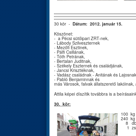
30 kör -
Dátum: 2012. január 15.
Köszönet:
- a Pécsi sütőipari ZRT-nek,
- Lábody Szilveszternek
- Mezőfi Esztinek,
- Pálfi Csillának,
- Tóth Petrának,
- Bertalan Juditnak,
- Székely Eszternek és családjának,
- Jancsi Krisztiéknak,
- Vadász családnak - Anitának és Lajosna
- Pabló Benjaminnak és
más Városok, falvak állatszerető lakóinak, a
Attila képei díszítik továbbra is a beírásain
30. kör:
100 kg
240 kg 
8 db k
1 zsá