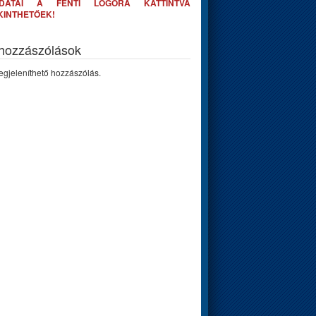
DATAI A FENTI LOGÓRA KATTINTVA
KINTHETŐEK!
 hozzászólások
gjeleníthető hozzászólás.