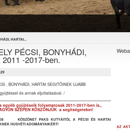
ÁDI, HARTAI...
LY PÉCSI, BONYHÁDI,
Webal
2011 -2017-ben.
:29
SI , BONYHÁDI, HARTAI SEGITŐINEK UJABB
gyüjtéssel és annak eljuttatásával. /
s egyéb gyüjtéseik folyamatosak 2011-2017-ben is,,
NAGYON SZÉPEN KÖSZÖNJÜK a segítségeteket!
4.08 KÖSZÖNET PAKS KUTYÁITÓL A PÉCSI ÉS HARTAI
KNEK HUSVÉTI ADOMÁNYAIKÉRT!
AZ AK