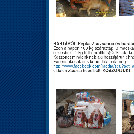
HARTÁRÓL Repka Zsuzsanna és barátai 
Ezen a napon 100 kg száraztáp, 3 macskako
sertésbőr , 1 kg főtt darálthús(Csikinek) 
Köszönet mindenkinek aki hozzájárult ehhe
Facebookosok sok képet találnak még:
http://www.facebook.com/media/set/?se
oldalon Zsuzsa képeiből!
KÖSZÖNJÜK!