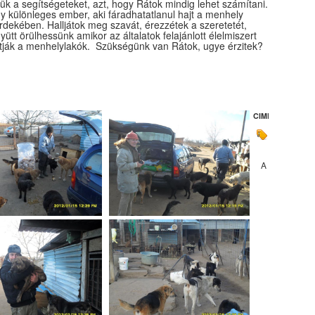
ük a segítségeteket, azt, hogy Rátok mindig lehet számítani.
egy különleges ember, aki fáradhatatlanul hajt a menhely
érdekében. Halljátok meg szavát, érezzétek a szeretetét,
ütt örülhessünk amikor az általatok felajánlott élelmiszert
tják a menhelylakók. Szükségünk van Rátok, ugye érzitek?
CIMKÉK:
Eseménye
A