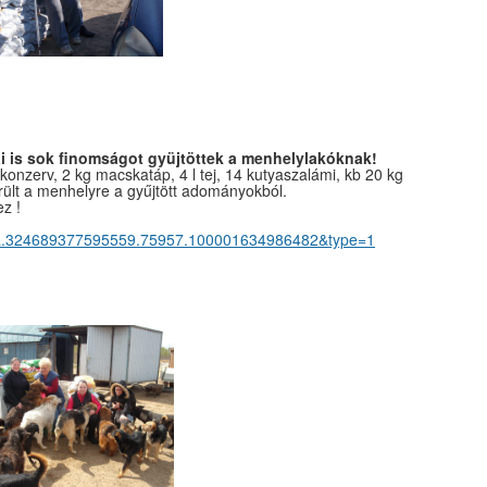
is sok finomságot gyüjtöttek a menhelylakóknak!
nzerv, 2 kg macskatáp, 4 l tej, 14 kutyaszalámi, kb 20 kg
került a menhelyre a gyűjtött adományokból.
z !
t=a.324689377595559.75957.100001634986482&type=1