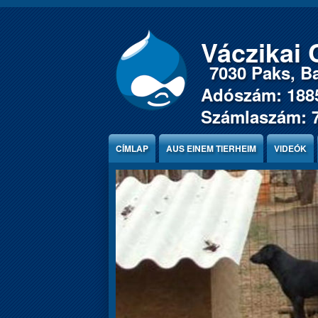
Jump to Content
Váczikai 
7030 Paks, Ba
Adószám: 188
Számlaszám: 
CÍMLAP
AUS EINEM TIERHEIM
VIDEÓK