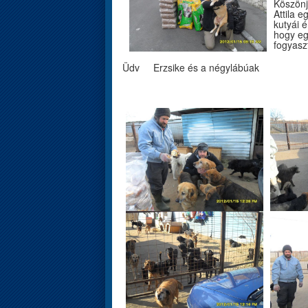
Köszönj
Attila 
kutyái 
hogy egy
fogyasz
Üdv Erzsike és a négylábúak