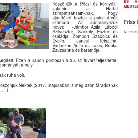
ÉS A
Köszönjük a Pécsi és környéki,
MEGTE
valamint a Hartai
szimpatizánsainknak, hogy
ajándékot hoztak a paksi árvák
Friss
számára. Az adományozók
nevei: -Jámbor Attila, Lábodi
Szilveszter, Székely Eszter és
Nincs me
családja, Zombori Szabolcs és
Evelin, Jancsi Krisztina,
Vadászné Anita és Lajos, Repka
Zsuzsanna és barátnője.
egített. Ezen a napon pontosan a 35. sz fuvart teljesítette,
 adományát, amely
1 zsák ruha volt.
Köszönjük Nektek (2017. májusában is még azon fáradoznak
. ! )