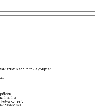
k
kik szintén segítették a gyűjtést.
kat.
 pékáru
szárazáru
utya konzerv
k ruhanemű