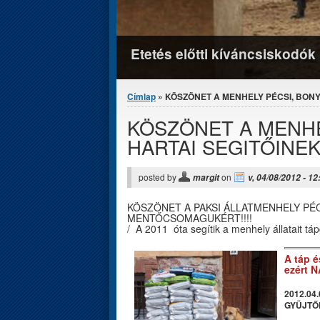
Etetés előtti kíváncsiskodók
Jelenlegi hely
Címlap
» KÖSZÖNET A MENHELY PÉCSI, BONYH
KÖSZÖNET A MENHE
HARTAI SEGITŐINEK 
posted by
on
margit
v, 04/08/2012 - 12
KÖSZÖNET A PAKSI ÁLLATMENHELY PÉC
MENTŐCSOMAGUKÉRT!!!!
/ A 2011 óta segítik a menhely állatait táp
A táp é
ezért 
2012.0
GYÜJTŐ