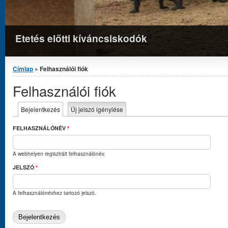
Etetés előtti kíváncsiskodók
Jelenlegi hely
Címlap
» Felhasználói fiók
Felhasználói fiók
Elsődleges fülek
Bejelentkezés
(aktív fül)
Új jelszó igénylése
FELHASZNÁLÓNÉV
*
A webhelyen regisztrált felhasználónév.
JELSZÓ
*
A felhasználónévhez tartozó jelszó.