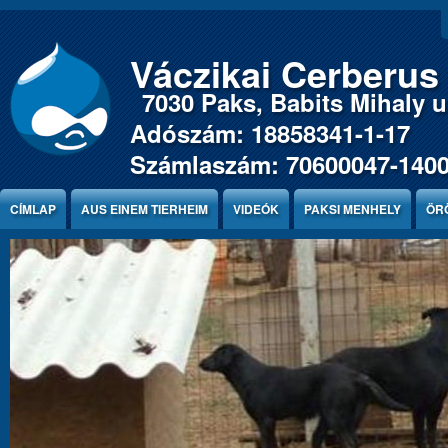
Jump to Content
Váczikai Cerberus
7030 Paks, Babits Mihaly u.
Adószám: 18858341-1-17
Számlaszám: 70600047-140
CÍMLAP
AUS EINEM TIERHEIM
VIDEÓK
PAKSI MENHELY
ÖR