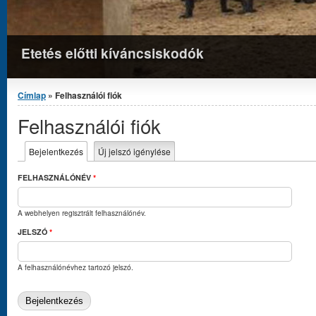
Etetés előtti kíváncsiskodók
Jelenlegi hely
Címlap
» Felhasználói fiók
Felhasználói fiók
Elsődleges fülek
Bejelentkezés
(aktív fül)
Új jelszó igénylése
FELHASZNÁLÓNÉV
*
A webhelyen regisztrált felhasználónév.
JELSZÓ
*
A felhasználónévhez tartozó jelszó.