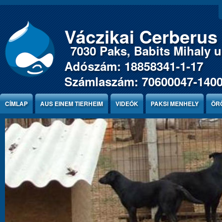
Jump to Content
Váczikai Cerberus
7030 Paks, Babits Mihaly u.
Adószám: 18858341-1-17
Számlaszám: 70600047-140
CÍMLAP
AUS EINEM TIERHEIM
VIDEÓK
PAKSI MENHELY
ÖR