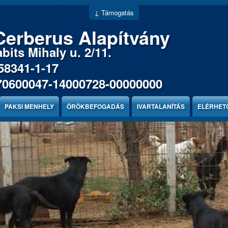
↓ Támogatás
Cerberus Alapítvány
bits Mihaly u. 2/11.
58341-1-17
70600047-14000728-00000000
PAKSI MENHELY
ÖRÖKBEFOGADÁS
IVARTALANÍTÁS
ELÉRHET