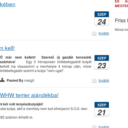
ÉS A
ekében
MEGTE
SZEP
24
Friss
Nincs me
tovább
 kell!
Ő már nem kellett! Szerető új gazdát keresünk
SZEP
számára!
Egy 3 hónaposan örökbefogadott kutyát
23
kellett ma visszavinni a menhelyre 4 hónap után, mivel
örökbefogadói szerint a kutya "nem ugat".
Posted By
margit
tovább
WHW terrier ajándékba!
i két volt tenyészkutyáját!
SZEP
zuka kutya, akit a menhely nem tud elhelyezni S.O.S -ben
21
82 számon érhető el.
tovább