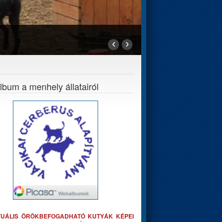
‹
›
bum a menhely állatairól
TUÁLIS ÖRÖKBEFOGADHATÓ KUTYÁK KÉPEI