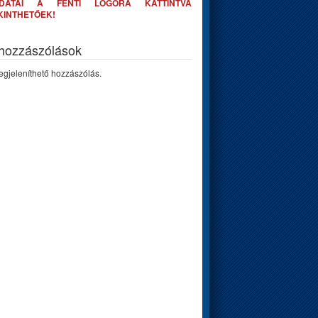
DATAI A FENTI LOGÓRA KATTINTVA
KINTHETŐEK!
 hozzászólások
gjeleníthető hozzászólás.