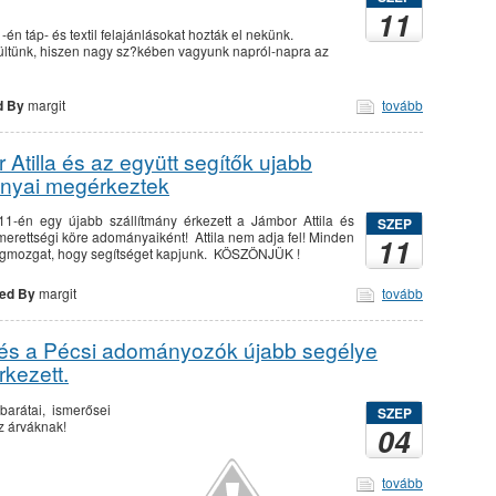
11
én táp- és textil felajánlásokat hozták el nekünk.
ltünk, hiszen nagy sz?kében vagyunk napról-napra az
d By
margit
tovább
Atilla és az együtt segítők ujabb
nyai megérkeztek
11-én egy újabb szállítmány érkezett a Jámbor Attila és
SZEP
smerettségi köre adományaiként! Attila nem adja fel! Minden
11
gmozgat, hogy segítséget kapjunk. KÖSZÖNJÜK !
ed By
margit
tovább
a és a Pécsi adományozók újabb segélye
kezett.
barátai, ismerősei
SZEP
z árváknak!
04
tovább