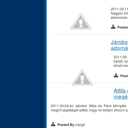
2011.09.11-
Nagyon örü
élelemnek.
Poste
Jámbor 
adomá
2011.09.
baráti, i
követ me
Post
Attil
megér
2011.09.04-én Jámbor Attila és Pécs környéki 
megint segítséget adtak, hogy ne kelljen éhezni a
Posted By
margit