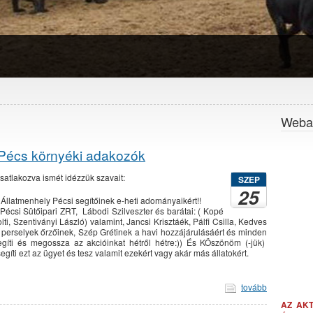
Webal
e Pécs környéki adakozók
satlakozva ismét idézzük szavait:
SZEP
25
Állatmenhely Pécsi segítőinek e-heti adományaikért!!
Pécsi Sütőipari ZRT, Lábodi Szilveszter és barátai: ( Kopé
lti, Szentiványi László) valamint, Jancsi Krisztáék, Pálfi Csilla, Kedves
rselyek őrzőinek, Szép Grétinek a havi hozzájárulásáért és minden
gíti és megossza az akcióinkat hétről hétre:)) És KÖszönöm (-jük)
egíti ezt az ügyet és tesz valamit ezekért vagy akár más állatokért.
tovább
AZ AK