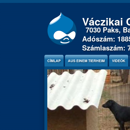
Jump to Content
Váczikai 
7030 Paks, Ba
Adószám: 188
Számlaszám: 
CÍMLAP
AUS EINEM TIERHEIM
VIDEÓK