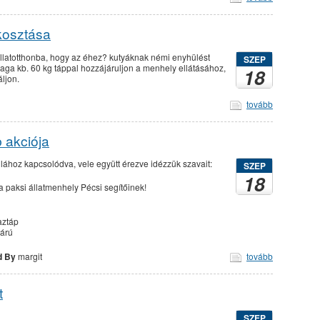
kosztása
llatotthonba, hogy az éhez? kutyáknak némi enyhülést
SZEP
ga kb. 60 kg táppal hozzájáruljon a menhely ellátásához,
18
ljon.
tovább
 akciója
ilához kapcsolódva, vele együtt érezve idézzük szavait:
SZEP
18
a paksi állatmenhely Pécsi segítőinek!
aztáp
árú
d By
margit
tovább
t
SZEP