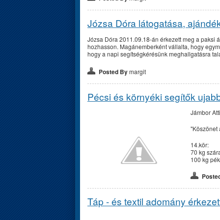
Józsa Dóra látogatása, ajándé
Józsa Dóra 2011.09.18-án érkezett meg a paksi á
hozhasson. Magánemberként vállalta, hogy egyma
hogy a napi segítségkérésünk meghallgatásra talá
Posted By
margit
Pécsi és környéki segítők ujabb
Jámbor Att
"Köszönet 
14.kör:
70 kg szár
100 kg pék
Poste
Táp - és textil adomány érkezet