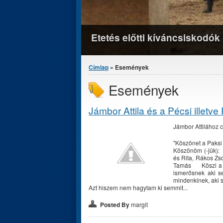
Etetés előtti kíváncsiskodók
Jelenlegi hely
Címlap
» Események
Események
Jámbor Attila és a Pécsi illetv
Jámbor Attilához c
"Köszönet a Paksi 
Köszönöm (-jük): 
és Rita, Rákos Zso
Tamás Köszi a pe
ismerősnek aki se
mindenkinek, aki s
Azt hiszem nem hagytam ki semmit...
Posted By
margit