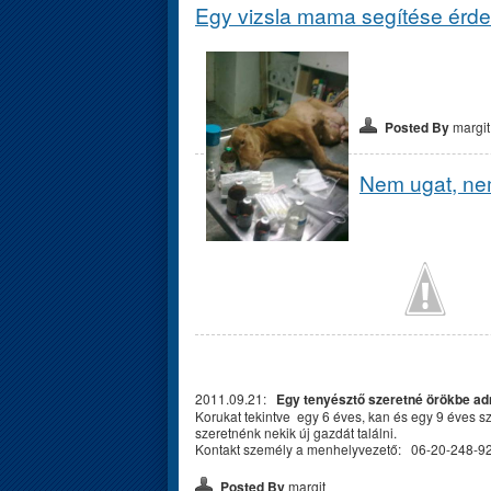
Egy vizsla mama segítése érd
Posted By
margit
Nem ugat, nem
2011.09.21:
Egy tenyésztő szeretné örökbe adn
Korukat tekintve egy 6 éves, kan és egy 9 éves s
szeretnénk nekik új gazdát találni.
Kontakt személy a menhelyvezető: 06-20-248-92
Posted By
margit