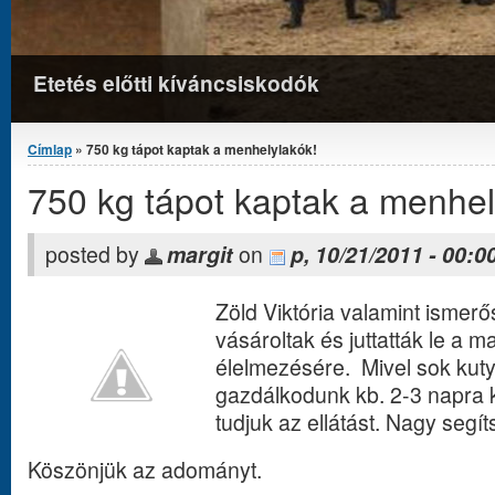
Etetés előtti kíváncsiskodók
Jelenlegi hely
Címlap
» 750 kg tápot kaptak a menhelylakók!
750 kg tápot kaptak a menhel
posted by
margit
on
p, 10/21/2011 - 00:0
Zöld Viktória valamint ismerő
vásároltak és juttatták le a 
élelmezésére. Mivel sok kutya
gazdálkodunk kb. 2-3 napra k
tudjuk az ellátást. Nagy segí
Köszönjük az adományt.