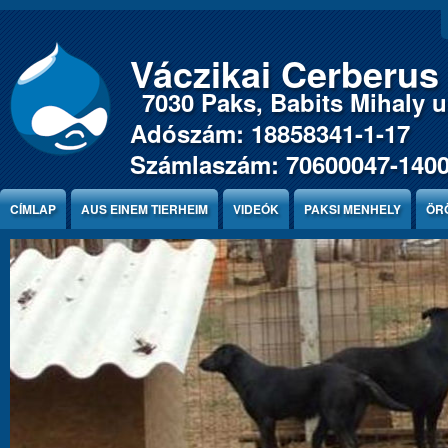
Jump to Content
Váczikai Cerberus
7030 Paks, Babits Mihaly u.
Adószám: 18858341-1-17
Számlaszám: 70600047-140
CÍMLAP
AUS EINEM TIERHEIM
VIDEÓK
PAKSI MENHELY
ÖR