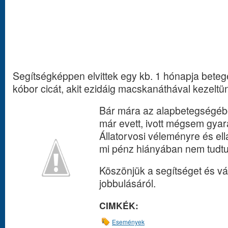
Segítségképpen elvittek egy kb. 1 hónapja beteg
kóbor cicát, akit ezidáig macskanáthával kezeltü
Bár mára az alapbetegségéből
már evett, ivott mégsem gyar
Állatorvosi véleményre és ell
mi pénz hiányában nem tudtun
Köszönjük a segítséget és vár
jobbulásáról.
CIMKÉK:
Események