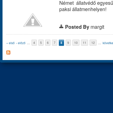
Német állatvédő egyesűl
paksi állatmenhelyen!
Posted By
margit
Oldalak
« első
‹ előző
…
4
5
6
7
8
9
10
11
12
…
követke