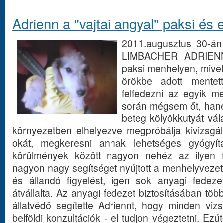
Adrienn a "vajtai angyal" paksi és 
2011.augusztus 30-án 
LIMBACHER ADRIENN l
paksi menhelyen, mive
örökbe adott mentet
felfedezni az egyik m
során mégsem őt, han
beteg kölyökkutyát vála
környezetben elhelyezve megpróbálja kivizsgált
okát, megkeresni annak lehetséges gyógyít
körülmények között nagyon nehéz az ilyen fe
nagyon nagy segítséget nyújtott a menhelyvezet
és állandó figyelést, igen sok anyagi fedeze
átvállalta. Az anyagi fedezet biztosításában több
állatvédő segítette Adriennt, hogy minden vizsg
belföldi konzultációk - el tudjon végeztetni. E