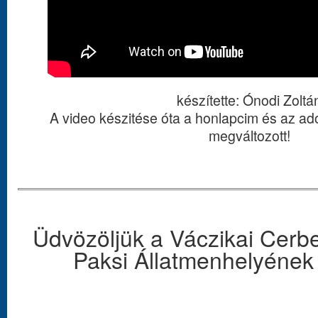
készítette: Ónodi Zoltá
A video készitése óta a honlapcim és az adó
megváltozott!
Üdvözöljük a Váczikai Cerbe
Paksi Állatmenhelyének