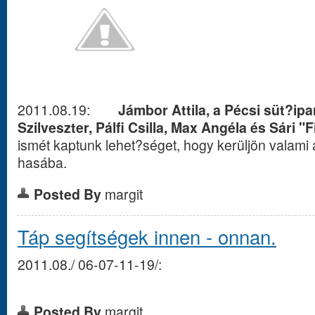
2011.08.19:
Jámbor Attila, a Pécsi süt?ipar
Szilveszter, Pálfi Csilla, Max Angéla és Sári "
ismét kaptunk lehet?séget, hogy kerüljön valami
hasába.
Posted By
margit
Táp segítségek innen - onnan.
2011.08./ 06-07-11-19/:
Posted By
margit