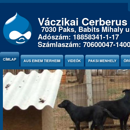
Jump to Content
Váczikai Cerberus
7030 Paks, Babits Mihaly u.
Adószám: 18858341-1-17
Számlaszám: 70600047-140
CÍMLAP
AUS EINEM TIERHEIM
VIDEÓK
PAKSI MENHELY
ÖR