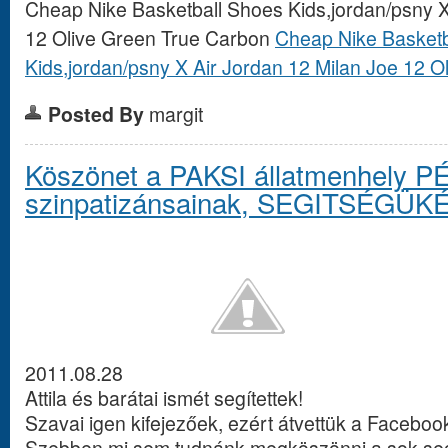
Cheap Nike Basketball Shoes Kids,jordan/psny X
12 Olive Green True Carbon
Cheap Nike Basketb
Kids,jordan/psny X Air Jordan 12 Milan Joe 12 
Posted By
margit
Köszönet a PAKSI állatmenhely P
szinpatizánsainak, SEGITSÉGÜKÉ
2011.08.28
Já
Attila és barátai ismét segítettek!
Szavai igen kifejezőek, ezért átvettük a Facebook 
Szebben mi sem tudnánk megköszönni a sok segí