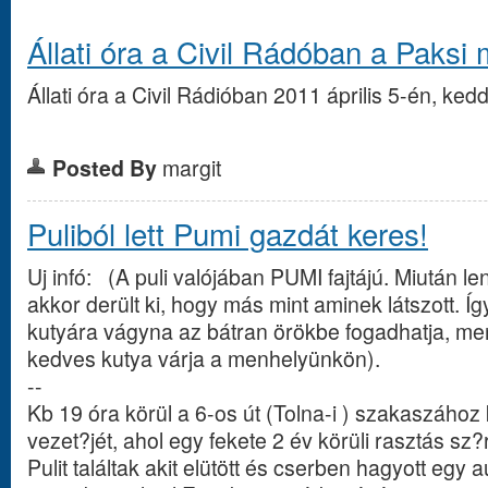
Állati óra a Civil Rádóban a Paks
Állati óra a Civil Rádióban 2011 április 5-én, ked
Posted By
margit
Puliból lett Pumi gazdát keres!
Uj infó: (A puli valójában PUMI fajtájú. Miután le
akkor derült ki, hogy más mint aminek látszott. Í
kutyára vágyna az bátran örökbe fogadhatja, me
kedves kutya várja a menhelyünkön).
--
Kb 19 óra körül a 6-os út (Tolna-i ) szakaszához
vezet?jét, ahol egy fekete 2 év körüli rasztás s
Pulit találtak akit elütött és cserben hagyott egy aut