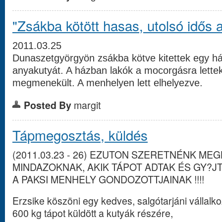
"Zsákba kötött hasas, utolsó idős 
2011.03.25
Dunaszetgyörgyön zsákba kötve kitettek egy há
anyakutyát. A házban lakók a mocorgásra lettek
megmenekült. A menhelyen lett elhelyezve.
Posted By
margit
Tápmegosztás, küldés
(2011.03.23 - 26) EZUTON SZERETNÉNK ME
MINDAZOKNAK, AKIK TÁPOT ADTAK ÉS GY?J
A PAKSI MENHELY GONDOZOTTJAINAK !!!!
Erzsike köszöni egy kedves, salgótarjáni vállalk
600 kg tápot küldött a kutyák részére,