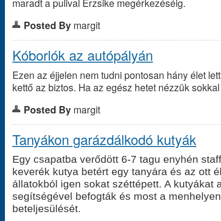
maradt a pulival Erzsike megérkezéséig.
Posted By
margit
Kóborlók az autópályán
Ezen az éjjelen nem tudni pontosan hány élet le
kettő az biztos. Ha az egész hetet nézzük sokkal 
Posted By
margit
Tanyákon garázdálkodó kutyák
Egy csapatba verődött 6-7 tagu enyhén staf
keverék kutya betért egy tanyára és az ott 
állatokból igen sokat széttépett. A kutyákat
segítségével befogták és most a menhelyen
beteljesülését.