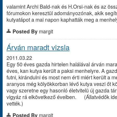
valamint Archi Bald-nak és H.Orsi-nak és az öss
fórumokon keresztül adományozónak, akik segíts
kutyatápot a mai napon kaphatták meg a menhel
Posted By
margit
Árván maradt vizsla
2011.03.22
Egy 50 éves gazda hirtelen halálával árván mara
éves, kan kutya került a paksi menhelyre. A gazdi
futni, kirándulni és most nem érti miért került a m
aranyos még kölyökkorban lévő kutya veszi őt kör
vagy szeretne egy hasonló életvitelü új gazda tár
vigyáz rá elkövetkező éveiben. (Állatvédők i
vették.)
Posted By
margit