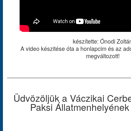
készítette: Ónodi Zoltá
A video készitése óta a honlapcim és az adó
megváltozott!
Üdvözöljük a Váczikai Cerbe
Paksi Állatmenhelyének