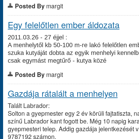
Posted By
margit
Egy felelőtlen ember áldozata
2011.03.26 - 27 éjjel :
A menhelytől kb 50-100 m-re lakó felelőtlen emb
szuka kutyáját dobta az egyik menhelyi kennelb
csak egymást megtűrő - kutya közé
Posted By
margit
Gazdája rátalált a menhelyen
Talált Labrador:
Solton a gyepmester egy 2 év körüli fajtatiszta,
színű Labrador kant fogott be. Még 10 napig karant
gyepmesteri telep. Addig gazdája jelentkezését v
9787192 számon.