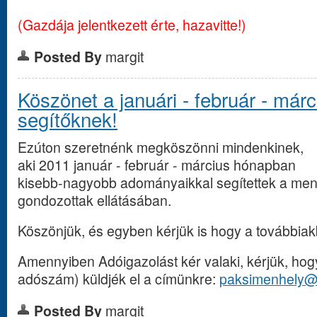
(Gazdája jelentkezett érte, hazavitte!)
Posted By
margit
Köszönet a januári - február - má
segítőknek!
Ezúton szeretnénk megköszönni mindenkinek,
aki 2011 január - február - március hónapban
kisebb-nagyobb adományaikkal segítettek a men
gondozottak ellátásában.
Köszönjük, és egyben kérjük is hogy a továbbiak
Amennyiben Adóigazolást kér valaki, kérjük, hogy
adószám) küldjék el a címünkre:
paksimenhely@
Posted By
margit